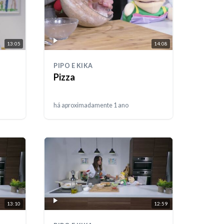
13:05
14:08
PIPO E KIKA
Pizza
há aproximadamente 1 ano
13:10
12:59