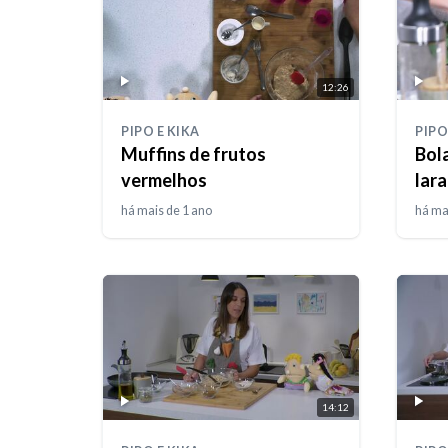
12:26
PIPO E KIKA
PIPO
Muffins de frutos
Bol
vermelhos
lara
há mais de 1 ano
há ma
14:12