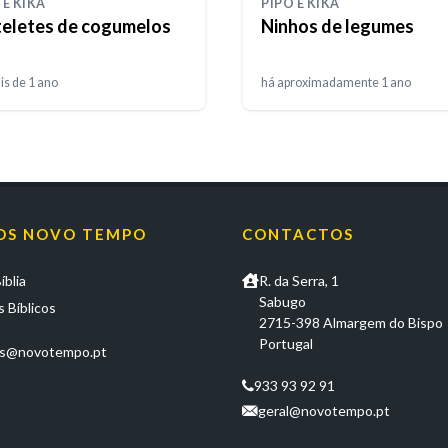
 E KIKA
PIPO E KIKA
teletes de cogumelos
Ninhos de legumes
is de 1 ano
há aproximadamente 1 ano
OS NOVO TEMPO
CONTACTOS
íblia
R. da Serra, 1
Sabugo
 Bíblicos
2715-398 Almargem do Bispo
Portugal
os@novotempo.pt
933 93 92 91
geral@novotempo.pt