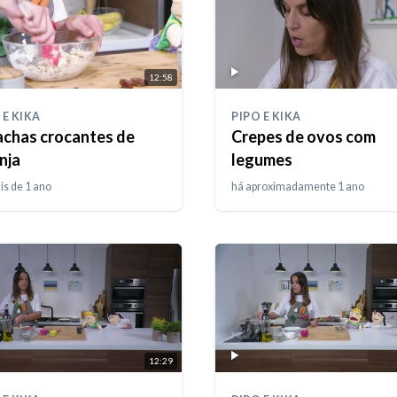
12:58
 E KIKA
PIPO E KIKA
achas crocantes de
Crepes de ovos com
nja
legumes
is de 1 ano
há aproximadamente 1 ano
12:29