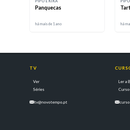
PIPO E KIKA
PIPO
Panquecas
Tar
há mais de 1 ano
há ma
TV
CURS
Ver
Ler a B
Séries
Cursos
tv@novotempo.pt
curs