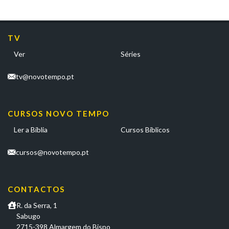
TV
Ver
Séries
tv@novotempo.pt
CURSOS NOVO TEMPO
Ler a Bíblia
Cursos Bíblicos
cursos@novotempo.pt
CONTACTOS
R. da Serra, 1
Sabugo
2715-398 Almargem do Bispo