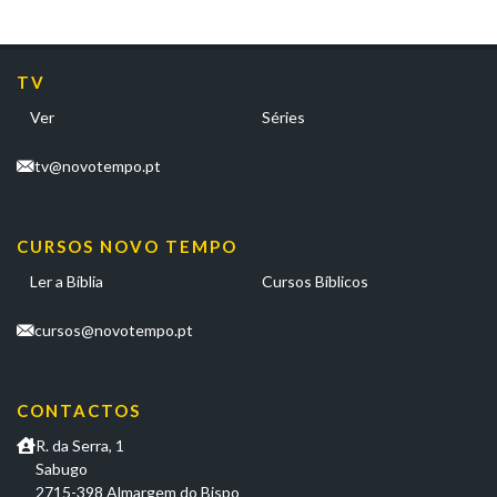
TV
Ver
Séries
tv@novotempo.pt
CURSOS NOVO TEMPO
Ler a Bíblia
Cursos Bíblicos
cursos@novotempo.pt
CONTACTOS
R. da Serra, 1
Sabugo
2715-398 Almargem do Bispo