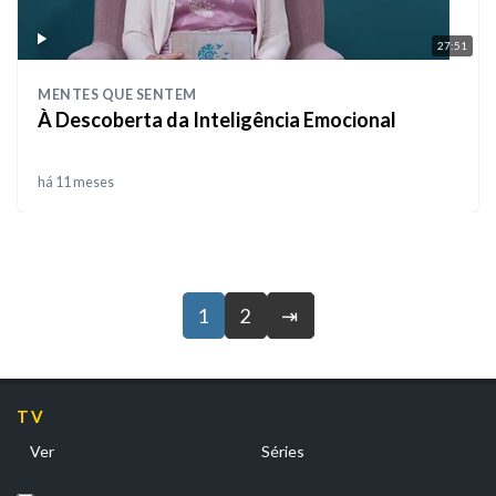
27:51
MENTES QUE SENTEM
À Descoberta da Inteligência Emocional
há 11 meses
1
2
⇥
TV
Ver
Séries