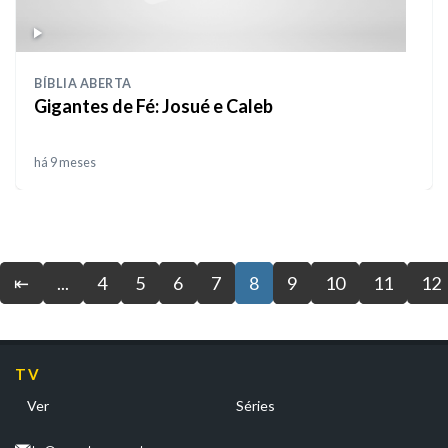
BÍBLIA ABERTA
Gigantes de Fé: Josué e Caleb
há 9 meses
⇤
...
4
5
6
7
8
9
10
11
12
TV
Ver
Séries