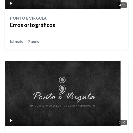
4:03
PONTO E VIRGULA
Erros ortográficos
há mais de 2 anos
3:40