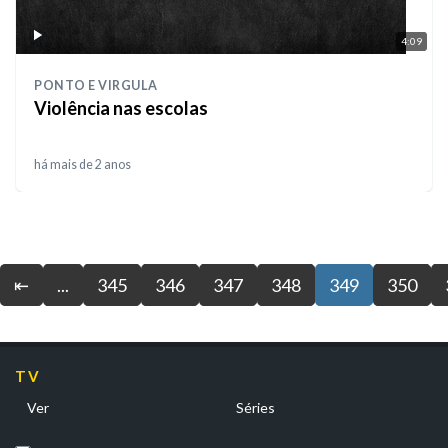
4:09
PONTO E VIRGULA
Violência nas escolas
há mais de 2 anos
⇤
...
345
346
347
348
349
350
TV
Ver
Séries