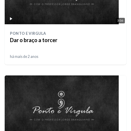
3:06
PONTO E VIRGULA
Dar o braço a torcer
há mais de 2 anos