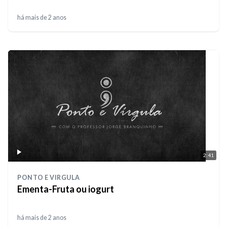
há mais de 2 anos
2:41
PONTO E VIRGULA
Ementa-Fruta ou iogurt
há mais de 2 anos