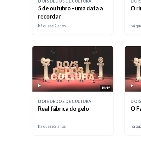
DOIS DEDOS DE CULTURA
DOIS
5 de outubro - uma data a
O r
recordar
há quase 2 anos
há qu
10:49
DOIS DEDOS DE CULTURA
DOIS
Real fábrica do gelo
O F
há quase 2 anos
há qu