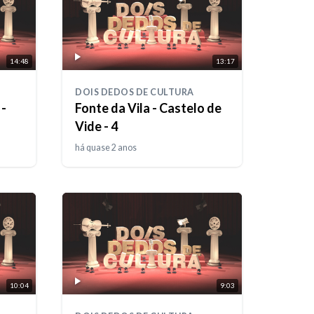
14:48
13:17
DOIS DEDOS DE CULTURA
 -
Fonte da Vila - Castelo de
Vide - 4
há quase 2 anos
10:04
9:03