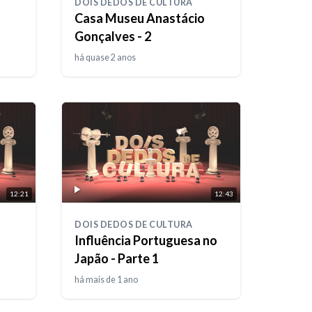
DOIS DEDOS DE CULTURA
Casa Museu Anastácio
Gonçalves - 2
há quase 2 anos
12:21
12:43
DOIS DEDOS DE CULTURA
Influência Portuguesa no
Japão - Parte 1
há mais de 1 ano