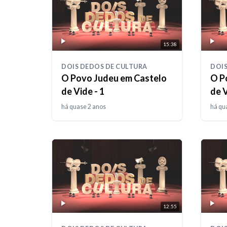
15:38
DOIS DEDOS DE CULTURA
DOIS
O Povo Judeu em Castelo
O P
de Vide - 1
de V
há quase 2 anos
há qu
12:55