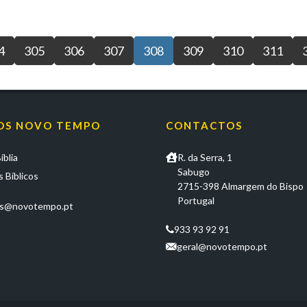
4
305
306
307
308
309
310
311
OS NOVO TEMPO
CONTACTOS
íblia
R. da Serra, 1
Sabugo
 Bíblicos
2715-398 Almargem do Bispo
Portugal
os@novotempo.pt
933 93 92 91
geral@novotempo.pt