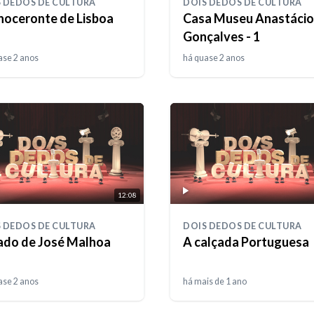
 DEDOS DE CULTURA
DOIS DEDOS DE CULTURA
inoceronte de Lisboa
Casa Museu Anastácio
Gonçalves - 1
ase 2 anos
há quase 2 anos
12:08
 DEDOS DE CULTURA
DOIS DEDOS DE CULTURA
ado de José Malhoa
A calçada Portuguesa
ase 2 anos
há mais de 1 ano