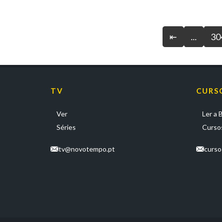
⇤
...
30
TV
CURS
Ver
Ler a B
Séries
Cursos
tv@novotempo.pt
curs