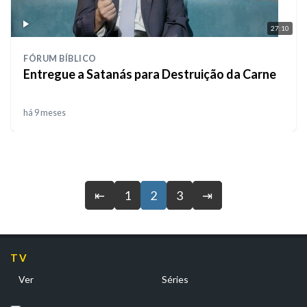
27:10
FÓRUM BÍBLICO
Entregue a Satanás para Destruição da Carne
há 9 meses
⇤
1
2
3
⇥
TV
Ver
Séries