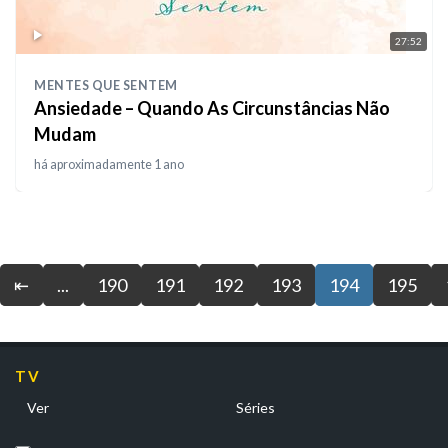
27:52
MENTES QUE SENTEM
Ansiedade – Quando As Circunstâncias Não
Mudam
há aproximadamente 1 ano
⇤
...
190
191
192
193
194
195
TV
Ver
Séries