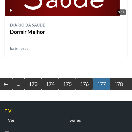
3:52
DIÁRIO DA SAÚDE
Dormir Melhor
há 6 meses
⇤
...
173
174
175
176
177
178
TV
Ver
Séries