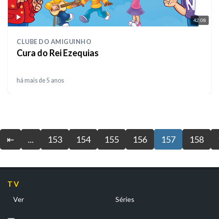
42:08
CLUBE DO AMIGUINHO
Cura do Rei Ezequias
há mais de 5 anos
⇤
...
153
154
155
156
157
158
TV
Ver
Séries