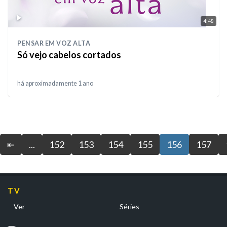
4:48
PENSAR EM VOZ ALTA
Só vejo cabelos cortados
há aproximadamente 1 ano
⇤
...
152
153
154
155
156
157
TV
Ver
Séries