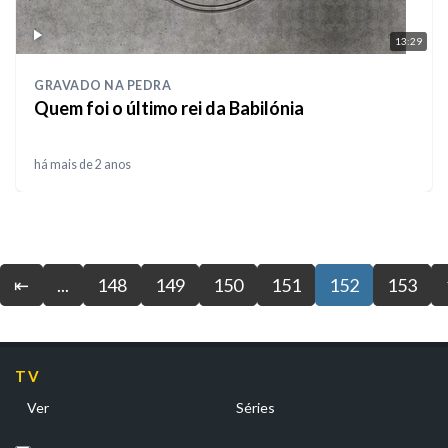
13:29
GRAVADO NA PEDRA
Quem foi o último rei da Babilónia
há mais de 2 anos
⇤
...
148
149
150
151
152
153
TV
Ver
Séries