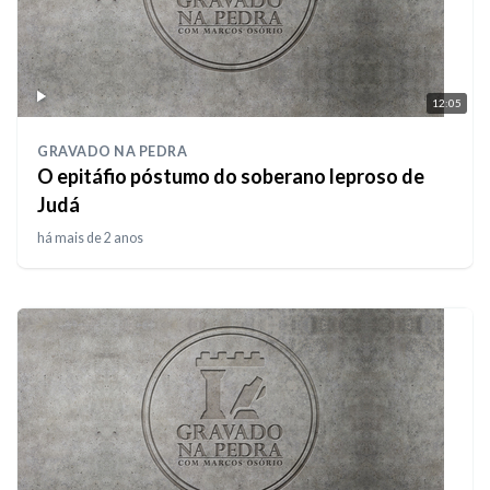
12:05
GRAVADO NA PEDRA
O epitáfio póstumo do soberano leproso de
Judá
há mais de 2 anos