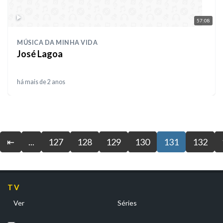
57:08
MÚSICA DA MINHA VIDA
José Lagoa
há mais de 2 anos
⇤
...
127
128
129
130
131
132
TV
Ver
Séries