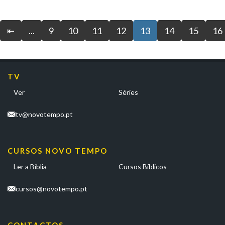
⇤
...
9
10
11
12
13
14
15
16
TV
Ver
Séries
tv@novotempo.pt
CURSOS NOVO TEMPO
Ler a Bíblia
Cursos Bíblicos
cursos@novotempo.pt