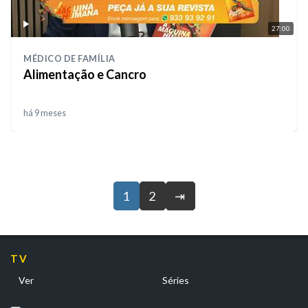
27:00
MÉDICO DE FAMÍLIA
Alimentação e Cancro
há 9 meses
1
2
⇥
TV
Ver
Séries