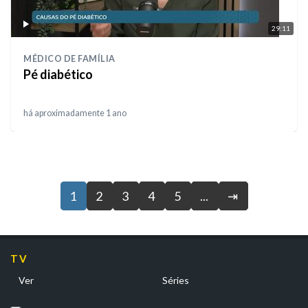
29:11
MÉDICO DE FAMÍLIA
Pé diabético
há aproximadamente 1 ano
1
2
3
4
5
...
⇥
TV
Ver
Séries