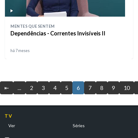
MENTES QUE SENTEM
Dependências - Correntes Invisíveis II
há 7 meses
⇤
...
2
3
4
5
6
7
8
9
10
TV
Ver
Séries