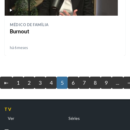
MÉDICO DE FAMÍLIA
Burnout
há 6 meses
⇤
1
2
3
4
5
6
7
8
9
...
TV
Ver
Séries