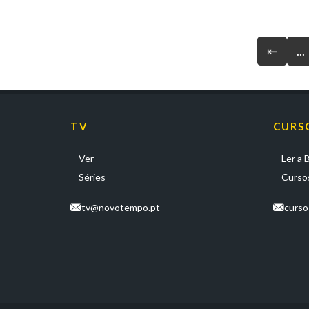
⇤
...
TV
CURS
Ver
Ler a B
Séries
Cursos
tv@novotempo.pt
curs