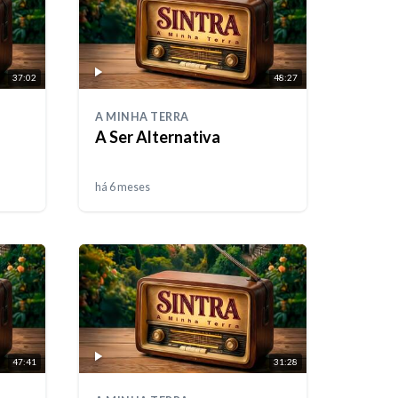
37:02
48:27
A MINHA TERRA
A Ser Alternativa
há 6 meses
47:41
31:28