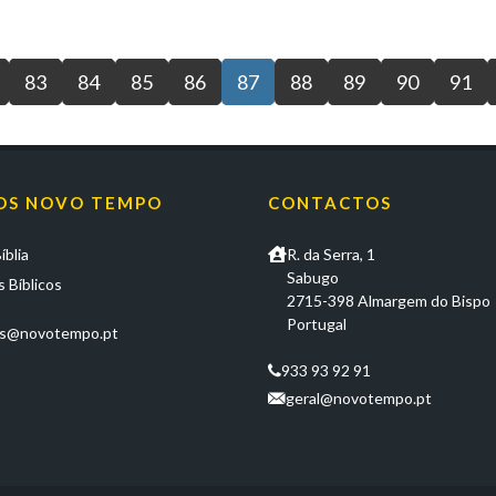
83
84
85
86
87
88
89
90
91
OS NOVO TEMPO
CONTACTOS
íblia
R. da Serra, 1
Sabugo
 Bíblicos
2715-398 Almargem do Bispo
Portugal
os@novotempo.pt
933 93 92 91
geral@novotempo.pt