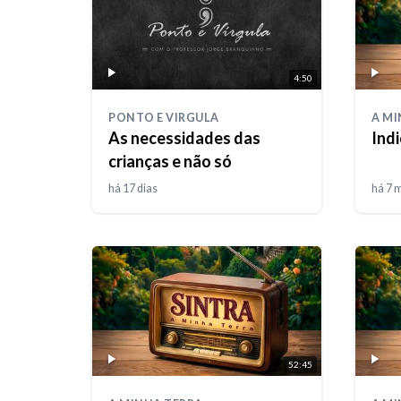
4:50
PONTO E VIRGULA
A MI
As necessidades das
Ind
crianças e não só
há 17 dias
há 7 
52:45