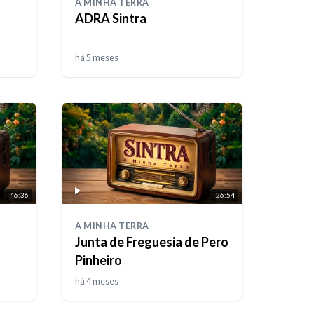
A MINHA TERRA
ADRA Sintra
há 5 meses
46:36
26:54
A MINHA TERRA
Junta de Freguesia de Pero
Pinheiro
há 4 meses