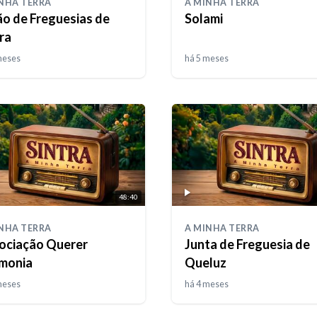
NHA TERRA
A MINHA TERRA
ão de Freguesias de
Solami
ra
meses
há 5 meses
48:40
NHA TERRA
A MINHA TERRA
ociação Querer
Junta de Freguesia de
monia
Queluz
meses
há 4 meses