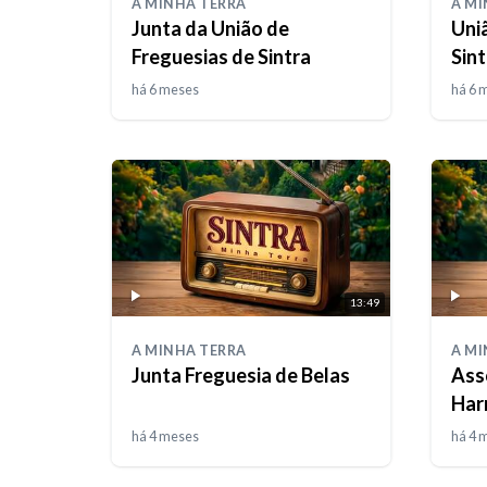
A MINHA TERRA
A MI
Junta da União de
Uni
Freguesias de Sintra
Sint
há 6 meses
há 6 
13:49
A MINHA TERRA
A MI
Junta Freguesia de Belas
Ass
Har
há 4 meses
há 4 