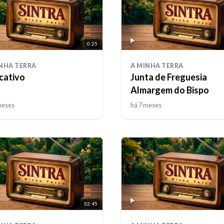
0:25
NHA TERRA
A MINHA TERRA
icativo
Junta de Freguesia
Almargem do Bispo
meses
há 7 meses
52:45