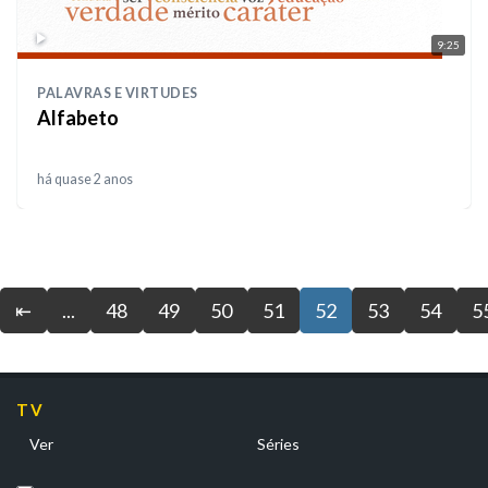
9:25
PALAVRAS E VIRTUDES
Alfabeto
há quase 2 anos
⇤
...
48
49
50
51
52
53
54
5
TV
Ver
Séries