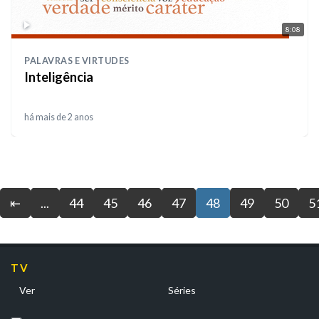
8:08
PALAVRAS E VIRTUDES
Inteligência
há mais de 2 anos
⇤
...
44
45
46
47
48
49
50
5
TV
Ver
Séries