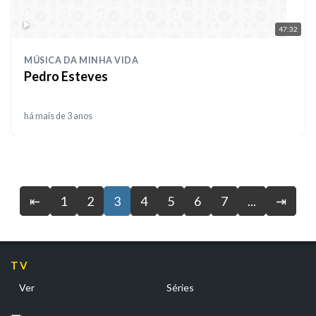
47:32
MÚSICA DA MINHA VIDA
Pedro Esteves
há mais de 3 anos
⇤
1
2
3
4
5
6
7
...
⇥
TV
Ver
Séries