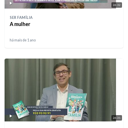
26:32
SER FAMÍLIA
A mulher
há mais de 1 ano
26:31