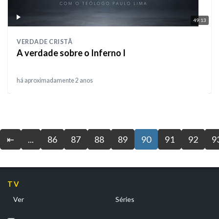
49:13
VERDADE CRISTÃ
A verdade sobre o Inferno I
há aproximadamente 2 anos
⇤
...
86
87
88
89
90
91
92
9
TV
Ver
Séries