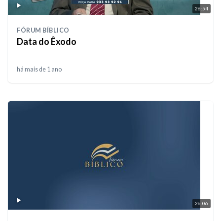
26:54
FÓRUM BÍBLICO
Data do Êxodo
há mais de 1 ano
26:06