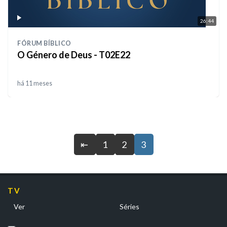
26:44
FÓRUM BÍBLICO
O Género de Deus - T02E22
há 11 meses
⇤
1
2
3
TV
Ver
Séries