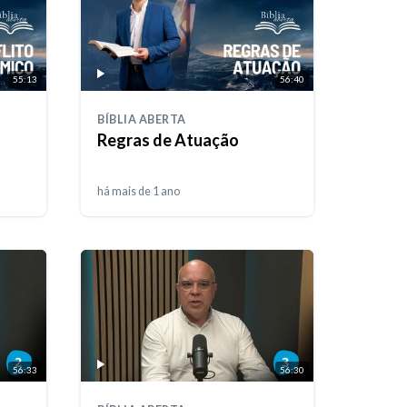
55:13
56:40
BÍBLIA ABERTA
Regras de Atuação
há mais de 1 ano
56:33
56:30