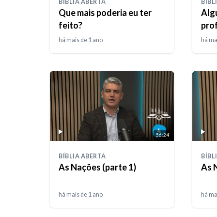
BÍBLIA ABERTA
BÍBL
Que mais poderia eu ter
Algu
feito?
pro
há mais de 1 ano
há ma
56:24
BÍBLIA ABERTA
BÍBL
As Nações (parte 1)
As 
há mais de 1 ano
há ma