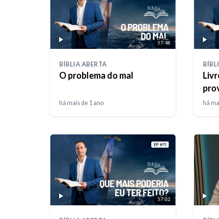
57:48
BÍBLIA ABERTA
BÍBL
O problema do mal
Livr
prov
há mais de 1 ano
há ma
57:02