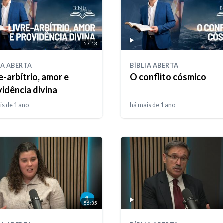
57:13
IA ABERTA
BÍBLIA ABERTA
e-arbítrio, amor e
O conflito cósmico
idência divina
is de 1 ano
há mais de 1 ano
56:35