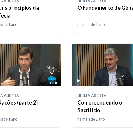
IA ABERTA
BÍBLIA ABERTA
ns princípios da
O Fundamento de Géne
fecia
is de 1 ano
há mais de 1 ano
57:15
IA ABERTA
BÍBLIA ABERTA
Nações (parte 2)
Compreendendo o
Sacrifício
is de 1 ano
há mais de 1 ano