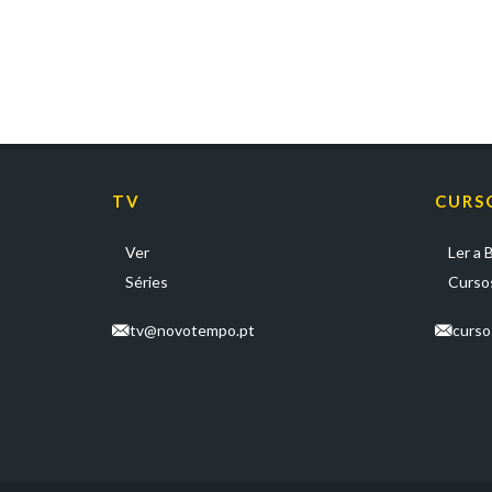
TV
CURS
Ver
Ler a B
Séries
Cursos
tv@novotempo.pt
curs