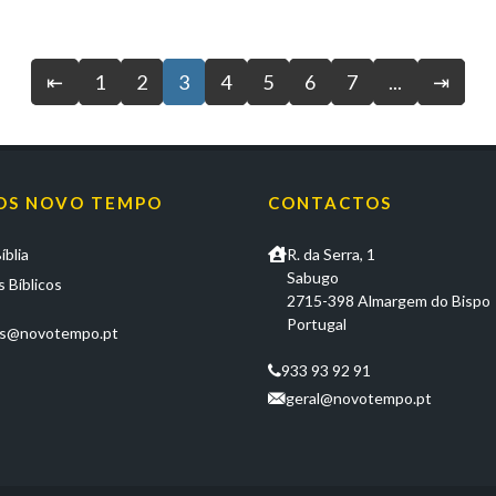
⇤
1
2
3
4
5
6
7
...
⇥
OS NOVO TEMPO
CONTACTOS
íblia
R. da Serra, 1
Sabugo
 Bíblicos
2715-398 Almargem do Bispo
Portugal
os@novotempo.pt
933 93 92 91
geral@novotempo.pt