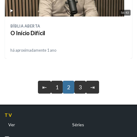
56:43
BÍBLIA ABERTA
O Início Difícil
há aproximadamente 1 ano
⇤
1
2
3
⇥
TV
Ver
Séries