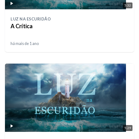
5:32
LUZ NA ESCURIDÃO
A Crítica
há mais de 1 ano
5:29