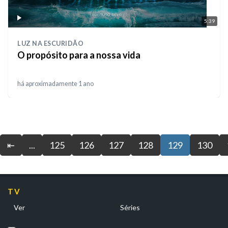
5:39
LUZ NA ESCURIDÃO
O propósito para a nossa vida
há aproximadamente 1 ano
⇤
...
125
126
127
128
129
130
TV
Ver
Séries