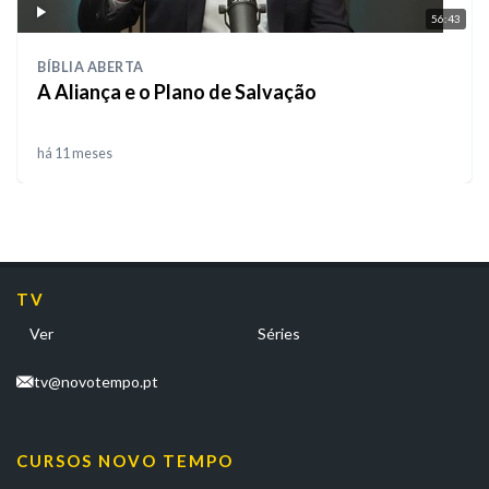
56:43
BÍBLIA ABERTA
A Aliança e o Plano de Salvação
há 11 meses
TV
Ver
Séries
tv@novotempo.pt
CURSOS NOVO TEMPO