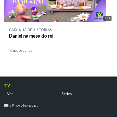
7:21
CAIXINHA DE HISTÓRIAS
Daniel na mesa do rei
há quase 3 anos
TV
Ver
Séries
tv@novotempo.pt