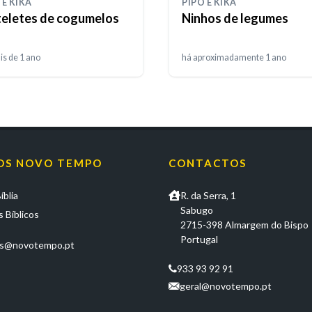
 E KIKA
PIPO E KIKA
teletes de cogumelos
Ninhos de legumes
is de 1 ano
há aproximadamente 1 ano
OS NOVO TEMPO
CONTACTOS
íblia
R. da Serra, 1
Sabugo
 Bíblicos
2715-398 Almargem do Bispo
Portugal
os@novotempo.pt
933 93 92 91
geral@novotempo.pt