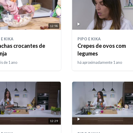
12:58
 E KIKA
PIPO E KIKA
achas crocantes de
Crepes de ovos com
nja
legumes
is de 1 ano
há aproximadamente 1 ano
12:29