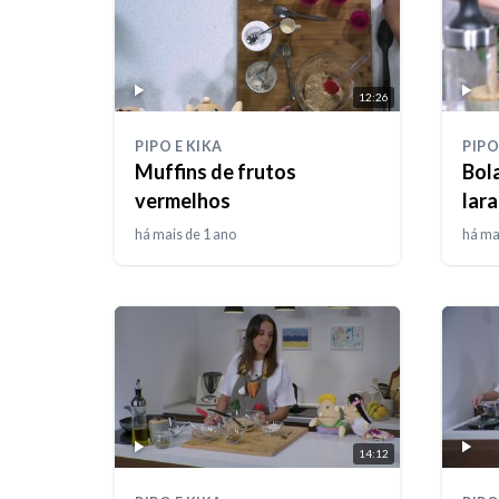
12:26
PIPO E KIKA
PIPO
Muffins de frutos
Bol
vermelhos
lara
há mais de 1 ano
há ma
14:12