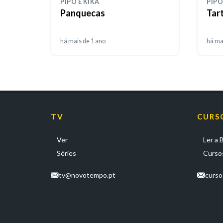
PIPO E KIKA
PIPO
Panquecas
Tar
há mais de 1 ano
há ma
TV
CURS
Ver
Ler a B
Séries
Cursos
tv@novotempo.pt
curs