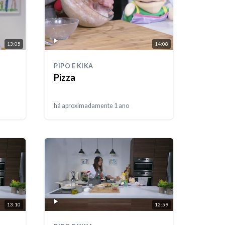
13:05
14:08
PIPO E KIKA
Pizza
há aproximadamente 1 ano
13:10
12:59