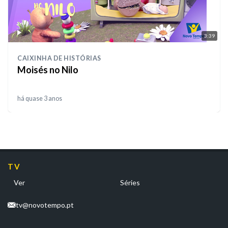
3:39
CAIXINHA DE HISTÓRIAS
Moisés no Nilo
há quase 3 anos
TV
Ver
Séries
tv@novotempo.pt