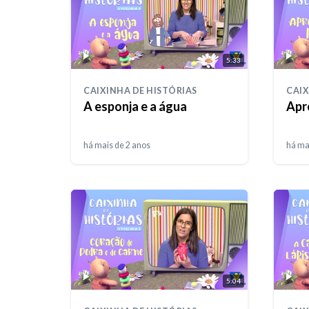
5:33
CAIXINHA DE HISTÓRIAS
CAIX
A esponja e a água
Apr
há mais de 2 anos
há ma
5:04