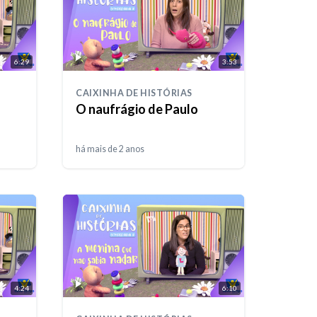
6:29
3:53
CAIXINHA DE HISTÓRIAS
O naufrágio de Paulo
há mais de 2 anos
4:24
6:10