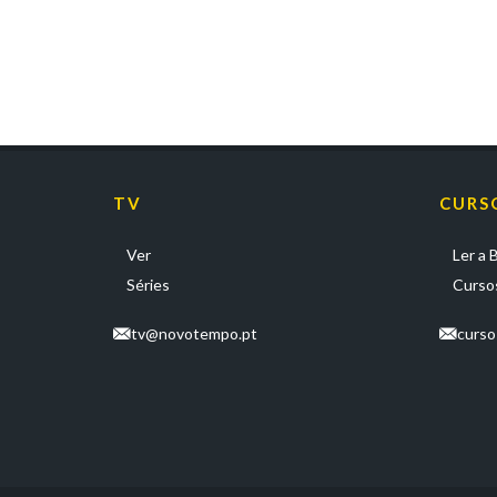
TV
CURS
Ver
Ler a B
Séries
Cursos
tv@novotempo.pt
curs