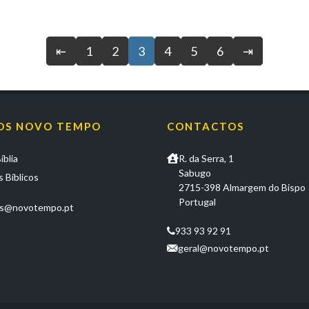
⇤
1
2
3
4
5
6
⇥
OS NOVO TEMPO
CONTACTOS
íblia
R. da Serra, 1
Sabugo
 Bíblicos
2715-398 Almargem do Bispo
Portugal
os@novotempo.pt
933 93 92 91
geral@novotempo.pt