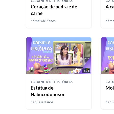
CAIXINHA DE HISTÓRIAS
CAIX
Coração de pedra e de
A ca
carne
há mais de 2 anos
há ma
4:04
CAIXINHA DE HISTÓRIAS
CAIX
Estátua de
Moi
Nabucodonosor
há quase 3 anos
há qu