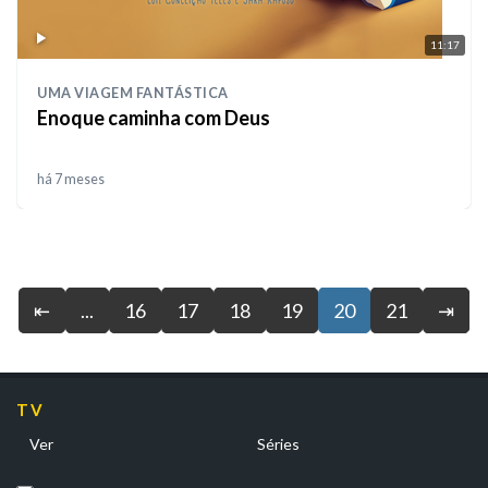
11:17
UMA VIAGEM FANTÁSTICA
Enoque caminha com Deus
há 7 meses
⇤
...
16
17
18
19
20
21
⇥
TV
Ver
Séries