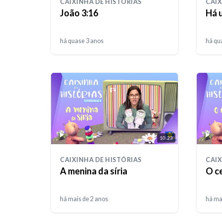
CAIXINHA DE HISTÓRIAS
CAIX
João 3:16
Há 
há quase 3 anos
há qu
10:23
CAIXINHA DE HISTÓRIAS
CAIX
A menina da síria
O c
há mais de 2 anos
há ma