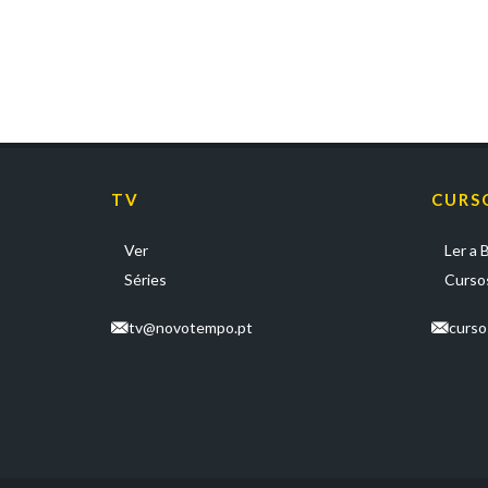
TV
CURS
Ver
Ler a B
Séries
Cursos
tv@novotempo.pt
curs