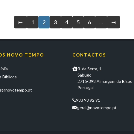
⇤
1
2
3
4
5
6
...
⇥
OS NOVO TEMPO
CONTACTOS
íblia
R. da Serra, 1
Sabugo
 Bíblicos
2715-398 Almargem do Bispo
Portugal
os@novotempo.pt
933 93 92 91
geral@novotempo.pt