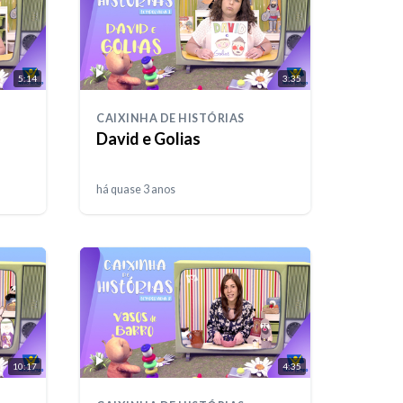
5:14
3:35
CAIXINHA DE HISTÓRIAS
David e Golias
há quase 3 anos
10:17
4:35