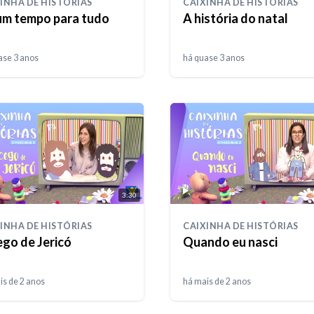
INHA DE HISTÓRIAS
CAIXINHA DE HISTÓRIAS
um tempo para tudo
A história do natal
ase 3 anos
há quase 3 anos
3:30
INHA DE HISTÓRIAS
CAIXINHA DE HISTÓRIAS
ego de Jericó
Quando eu nasci
is de 2 anos
há mais de 2 anos