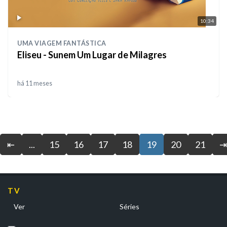
10:34
UMA VIAGEM FANTÁSTICA
Eliseu - Sunem Um Lugar de Milagres
há 11 meses
⇤
...
15
16
17
18
19
20
21
⇥
TV
Ver
Séries