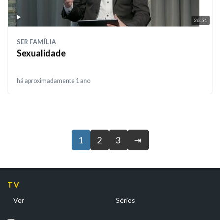
26:51
SER FAMÍLIA
Sexualidade
há aproximadamente 1 ano
1
2
3
⇥
TV
Ver
Séries