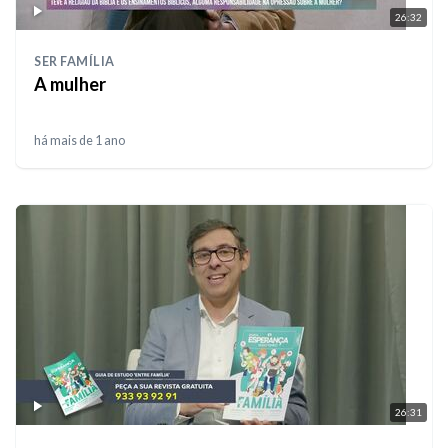
26:32
SER FAMÍLIA
A mulher
há mais de 1 ano
26:31