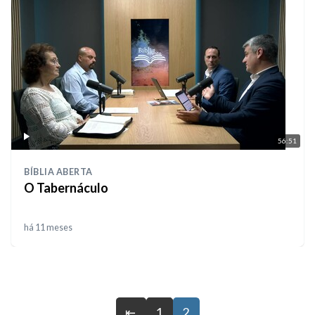
56:51
BÍBLIA ABERTA
O Tabernáculo
há 11 meses
⇤
1
2