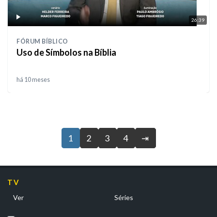
26:39
FÓRUM BÍBLICO
Uso de Símbolos na Bíblia
há 10 meses
1
2
3
4
⇥
TV
Ver
Séries