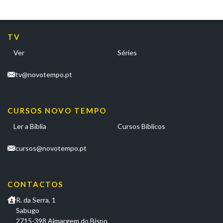
TV
Ver
Séries
tv@novotempo.pt
CURSOS NOVO TEMPO
Ler a Bíblia
Cursos Bíblicos
cursos@novotempo.pt
CONTACTOS
R. da Serra, 1
Sabugo
2715-398 Almargem do Bispo