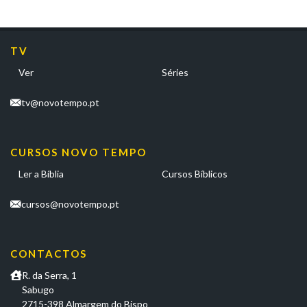
TV
Ver
Séries
tv@novotempo.pt
CURSOS NOVO TEMPO
Ler a Bíblia
Cursos Bíblicos
cursos@novotempo.pt
CONTACTOS
R. da Serra, 1
Sabugo
2715-398 Almargem do Bispo