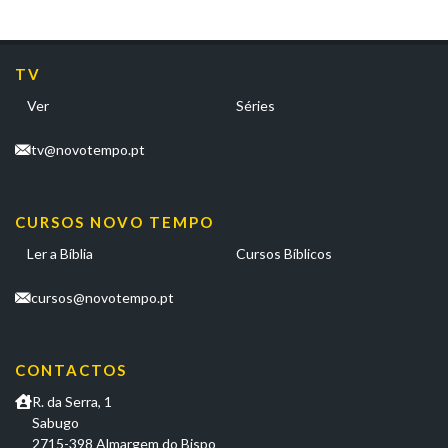
TV
Ver
Séries
tv@novotempo.pt
CURSOS NOVO TEMPO
Ler a Bíblia
Cursos Bíblicos
cursos@novotempo.pt
CONTACTOS
R. da Serra, 1
Sabugo
2715-398 Almargem do Bispo