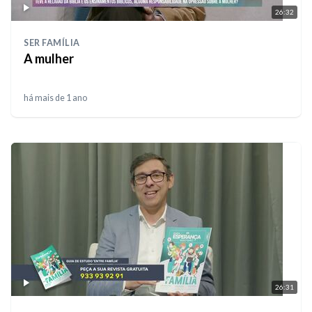
26:32
SER FAMÍLIA
A mulher
há mais de 1 ano
26:31