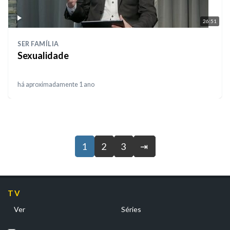
26:51
SER FAMÍLIA
Sexualidade
há aproximadamente 1 ano
1
2
3
⇥
TV
Ver
Séries