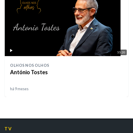
55:20
OLHOS NOS OLHOS
António Tostes
há 9 meses
TV