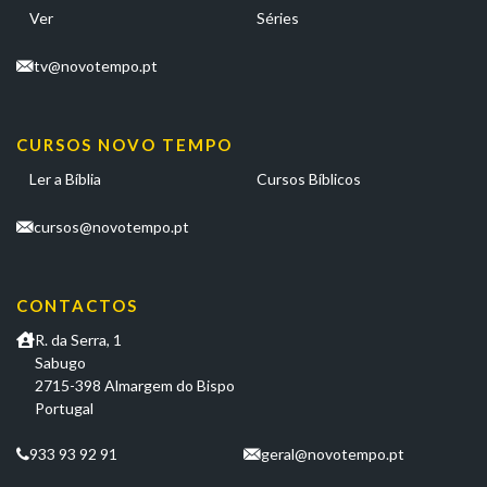
Ver
Séries
tv@novotempo.pt
CURSOS NOVO TEMPO
Ler a Bíblia
Cursos Bíblicos
cursos@novotempo.pt
CONTACTOS
R. da Serra, 1
Sabugo
2715-398 Almargem do Bispo
Portugal
933 93 92 91
geral@novotempo.pt