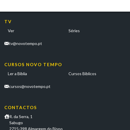
TV
Ver
Séries
tv@novotempo.pt
CURSOS NOVO TEMPO
Ler a Bíblia
Cursos Bíblicos
cursos@novotempo.pt
CONTACTOS
R. da Serra, 1
Sabugo
2715-398 Almargem do Bispo